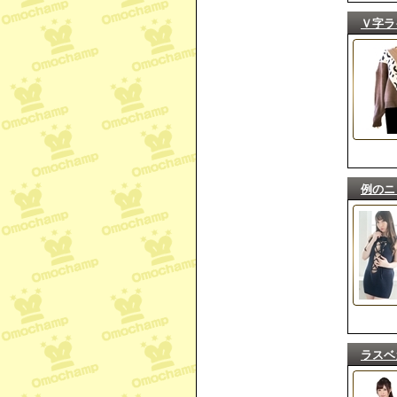
Ｖ字ラ
例のニ
ラスベ