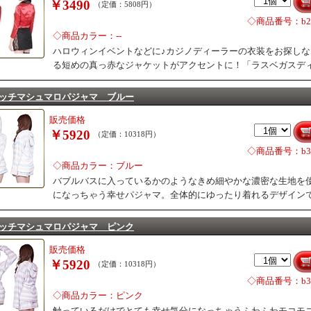
￥3490
（定価：5808円）
◇商品番号：b26
◇商品カラー：--
ハロウィンイベントなどに♪カジノディーラーの衣装をお探し
る短めの真っ赤なジャケットがアクセントに！「ラスベガスデ
ッチマシュマロパジャマ ブルー
販売価格
￥5920
（定価：10318円）
◇商品番号：b34
◇商品カラー：ブルー
バブルバスに入っているかのようなきめ細やかな濃密な生地を
になっちゃう幸せパジャマ。全体的にゆったり着れるデザイン
ッチマシュマロパジャマ ピンク
販売価格
￥5920
（定価：10318円）
◇商品番号：b34
◇商品カラー：ピンク
触っているだけでとても幸せ気分になっちゃうふわふわモコモ