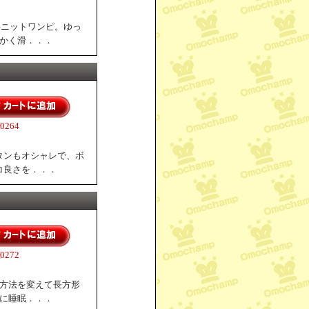
字ニットワンピ。ゆっ
らかく滑．．．
264
タンもオシャレで、ボ
コ良さを．．．
272
用方法を変えて長方形
雅に睡眠．．．