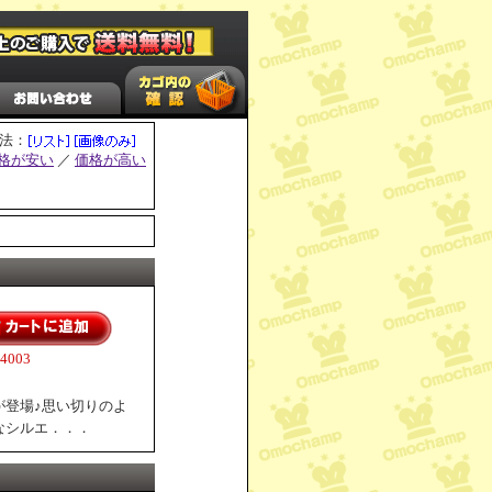
法：
格が安い
／
価格が高い
003
が登場♪思い切りのよ
なシルエ．．．