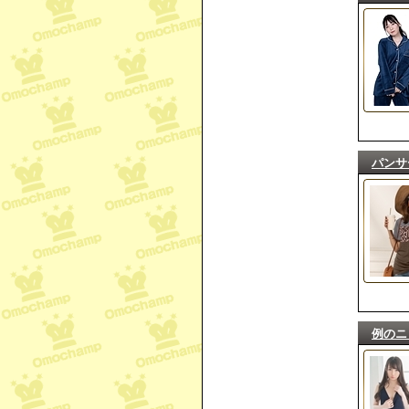
パンサ
例のニ