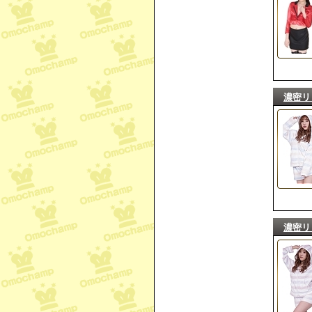
濃密リ
濃密リ