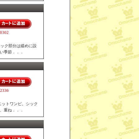
302
ネック部分は緩めに設
寒い季節．．．
336
ニットワンピ。シック
ん、重ね．．．