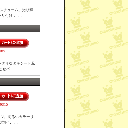
コスチューム。光り輝
ハリ付け．．．
851
ッタリなタキシード風
たセパ．．．
315
ャツ。明るいカラーリ
ズ◎ピ．．．