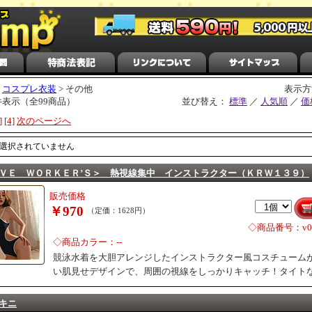
>
コスプレ衣装
> その他
表示方
2件表示（全99商品）
並び替え：
標準
／
人気順
／
価
]
[4]
次のページへ
選択されていません
ＶＥ ＷＯＲＫＥＲ’Ｓ＞ 熱視線集中 インストラクター（ＫＲＷ１３９）
販売価格
￥970
（定価：1628円）
◇商品番号：v04
◇商品カラー：--
競泳水着を大胆アレンジしたインストラクター風コスチューム
い肌見せデザインで、周囲の視線をしっかりキャッチ！タイト
キニ