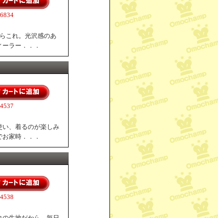
834
ならこれ。光沢感のあ
ィーラー．．．
537
使い、着るのが楽しみ
でお家時．．．
538
コの生地だから、毎日