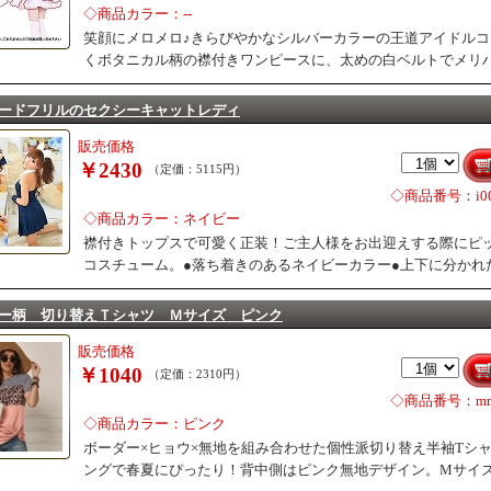
◇商品カラー：--
笑顔にメロメロ♪きらびやかなシルバーカラーの王道アイドル
くボタニカル柄の襟付きワンピースに、太めの白ベルトでメリ
ードフリルのセクシーキャットレディ
販売価格
￥2430
（定価：5115円）
◇商品番号：i00
◇商品カラー：ネイビー
襟付きトップスで可愛く正装！ご主人様をお出迎えする際にピ
コスチューム。●落ち着きのあるネイビーカラー●上下に分かれ
ー柄 切り替えＴシャツ Ｍサイズ ピンク
販売価格
￥1040
（定価：2310円）
◇商品番号：mr0
◇商品カラー：ピンク
ボーダー×ヒョウ×無地を組み合わせた個性派切り替え半袖Tシ
ングで春夏にぴったり！背中側はピンク無地デザイン。Mサイ