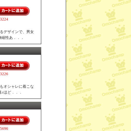
224
れるデザインで、男女
伸縮性あ．．．
226
でもオシャレに着こな
適♪ほど．．．
696