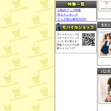
お勧めグッズ特集
売上ランキング
グッズ初心者HOWTO
タキシ
モバイルショップな
らケータイでこっそ
りバレずに買える！
簡単アクセスでお気
軽ショッピング!
パンサ