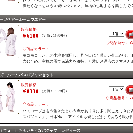
着たくなっちゃう可愛いパジャマ。至福の心地よさを楽しんで
ーツベアールームウエアー
販売価格
￥6180
（定価：10780円）
◇商品番号：b34
◇商品カラー：--
モコモコしたボア生地を採用し、見た目にも暖かい仕上がり。
含むため、空気の層で保温力を維持。可愛いさ満点のクマさん
ズ ルームバスパジャマセット
販売価格
￥8330
（定価：14520円）
◇商品番号：b34
◇商品カラー：--
バスローブはもう飽きたという声があまりに多く聞こえてきた
スパジャマ」。日本No．1アイドルも愛したはずであろう吸水
ｉでａｉしちゃいそうなパジャマ レディース