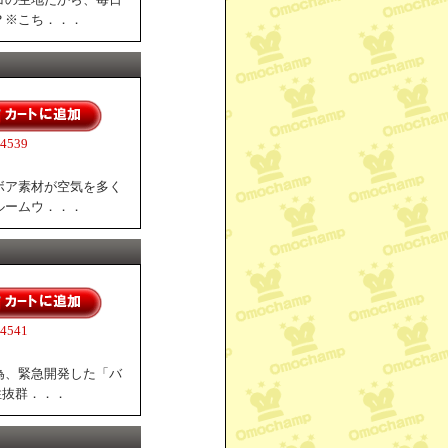
？※こち．．．
539
ボア素材が空気を多く
ルームウ．．．
541
為、緊急開発した「バ
性抜群．．．