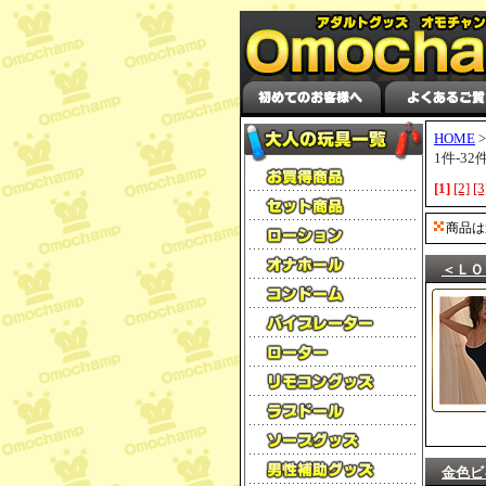
HOME
1件-3
[1]
[2]
[3
商品は
＜ＬＯ
金色ビ