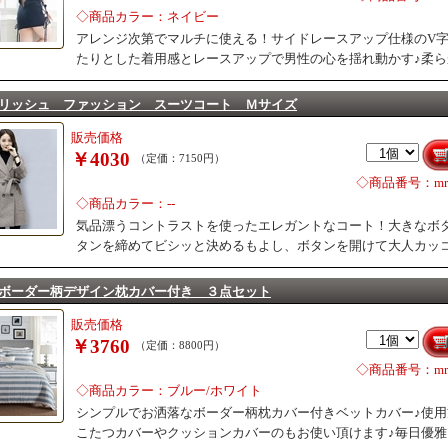
◇商品カラー：ネイビー
アレンジ次第でマルチに使える！サイドレースアップ仕様のV
たりとした着用感とレースアップで男性の心を揺れ動かす♪柔
リッシュ ファッション スーツコート Ｍサイズ
販売価格
￥4030
（定価：7150円）
◇商品番号：mr0
◇商品カラー：--
気品漂うコントラストを使ったエレガントなコート！大きなボ
タンを締めてビシッと決めるもよし、ボタンを開けて大人カッ
ボーダー柄デザイン枕カバー付き ３点セット
販売価格
￥3760
（定価：8800円）
◇商品番号：mr0
◇商品カラー：ブルー/ホワイト
シンプルでお洒落なボーダー柄枕カバー付きベットカバー♪使
こたつカバーやクッションカバーのもお使い頂けます♪毎日優