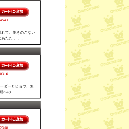
543
着れて、飽きのこない
なあたた．．．
316
ボーダーとヒョウ、無
近所への．．．
340