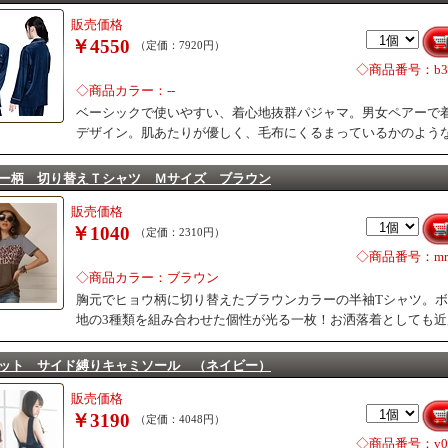
販売価格
￥4550
（定価：7920円）
◇商品番号：b34
◇商品カラー：--
ベーシックで使いやすい、着心地抜群パジャマ。男女ペアーで
デザイン。肌あたりが優しく、毛布にくるまっているかのよう
ー柄 切り替えＴシャツ Ｍサイズ ブラウン
販売価格
￥1040
（定価：2310円）
◇商品番号：mr0
◇商品カラー：ブラウン
胸元でヒョウ柄に切り替えたブラウンカラーの半袖Tシャツ。
地の3種類を組み合わせた個性が光る一枚！お洒落着としても
ット サイド縛りキャミソール （ネイビー）
販売価格
￥3190
（定価：4048円）
◇商品番号：v02