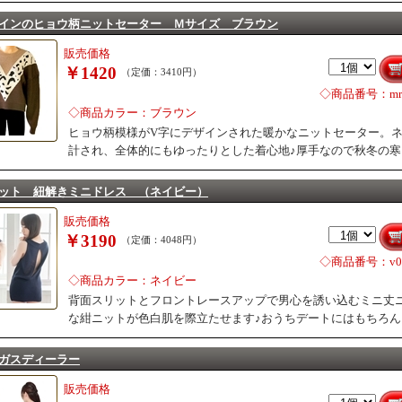
インのヒョウ柄ニットセーター Ｍサイズ ブラウン
販売価格
￥1420
（定価：3410円）
◇商品番号：mr0
◇商品カラー：ブラウン
ヒョウ柄模様がV字にデザインされた暖かなニットセーター。
計され、全体的にもゆったりとした着心地♪厚手なので秋冬の
ット 紐解きミニドレス （ネイビー）
販売価格
￥3190
（定価：4048円）
◇商品番号：v02
◇商品カラー：ネイビー
背面スリットとフロントレースアップで男心を誘い込むミニ丈
な紺ニットが色白肌を際立たせます♪おうちデートにはもちろ
ガスディーラー
販売価格