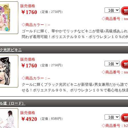
販売価格
￥1760
（定価：2750円）
◇商品番号：tm3
◇商品カラー：--
ゴールドに輝く、華やかでリッチなビキニが登場♪高級感あふ
問わず着用可能！ポリエステル９０％・ポリウレタン１０％の
ク光沢ビキニ
販売価格
￥1760
（定価：2750円）
◇商品番号：tm3
◇商品カラー：--
クールに輝くブラック光沢ビキニが新登場♪男女兼用だから誰
せる！ポリエステル９０％、ポリウレタン１０％で着心地も快
ル道（ロード）
販売価格
￥4920
（定価：8580円）
◇商品番号：b25