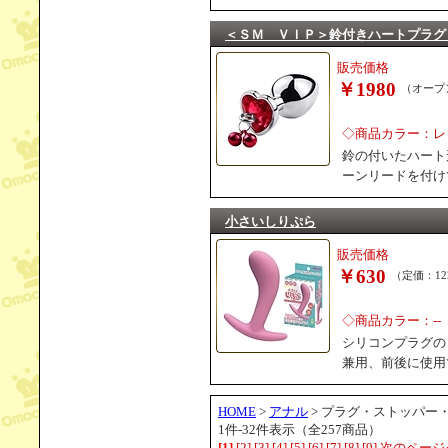
＜ＳＭ ＶＩＰ＞鈴付きハートプラグ
販売価格
￥1980
（オープ
◇商品カラー：レ
鈴の付いたハート
ーンリードを付け
小さいしりぷら
販売価格
￥630
（定価：12
◇商品カラー：--
シリコンプラグの
兼用、前後に使用
HOME
>
アナル
> プラグ・ストッパー
1件-32件表示（全257商品）
[1]
[2]
[3]
[4]
[5]
[6]
[7]
[8]
[9]
次のページ