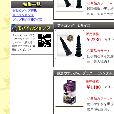
◇商品カラー：--
段階構造で圧を感
お勧めグッズ特集
約６．４ｃｍのボ
売上ランキング
グッズ初心者HOWTO
アナコング Ｌサイズ
販売価格
モバイルショップな
￥2230
らケータイでこっそ
（定価：4
りバレずに買える！
簡単アクセスでお気
軽ショッピング!
◇商品カラー：--
圧倒的なサイズ感
ｍ、最大径約７．
抜きやすいア●ルプラグ （シングル
販売価格
￥1100
（定価：1
◇商品カラー：--
使いやすさを重視
使用感を提供し、