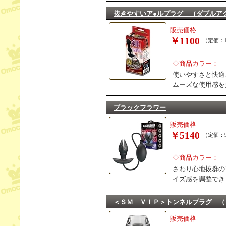
抜きやすいア●ルプラグ （ダブルア
販売価格
￥1100
（定価：1
◇商品カラー：--
使いやすさと快適
ムーズな使用感を
ブラックフラワー
販売価格
￥5140
（定価：9
◇商品カラー：--
さわり心地抜群の
イズ感を調整でき
＜ＳＭ ＶＩＰ＞トンネルプラグ （
販売価格