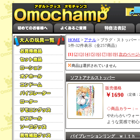
HOME
>
アナル
> プラグ・ストッパー
1件-32件表示（全257商品）
[1]
[2]
[3]
[4]
[5]
[6]
[7]
[8]
[9]
次のページ
商品は選択されていません
ソフトアナルストッパー
販売価格
￥1690
（定価：2
◇商品カラー：--
やわらかいウォー
ような質感で初心
バイブレーションリング ｗｉｔｈ 