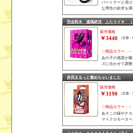
パートナーと溶け
な男性の欲求を満
完全防水 遠隔絶頂 ふたりイキ （
販売価格
￥3440
（定価：6
◇商品カラー：--
あの子の感度が爆
ズに合わせて調整
赤貝まるっと責めちゃいました
販売価格
￥3190
（定価：5
◇商品カラー：--
あそこの縁やナカ
マイクロモーター
ｃｏｍｅ ｔｏｇｅｔｈｅｒ（カム 