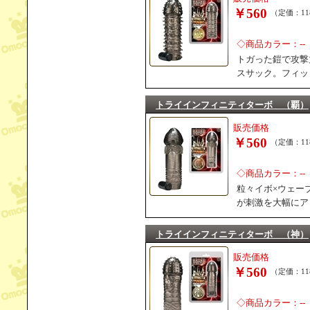
￥560
（定価：11
◇商品カラー：--
トガった鎧で攻撃
スサック。フィッ
トライインフィニティターボ （覇）
販売価格
￥560
（定価：11
◇商品カラー：--
粒々イボ×ウェー
が刺激を大幅にア
トライインフィニティターボ （神）
販売価格
￥560
（定価：11
◇商品カラー：--