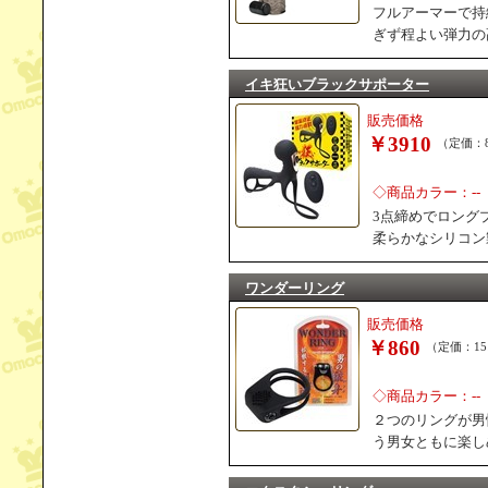
フルアーマーで持
ぎず程よい弾力の
イキ狂いブラックサポーター
販売価格
￥3910
（定価：8
◇商品カラー：--
3点締めでロング
柔らかなシリコン
ワンダーリング
販売価格
￥860
（定価：15
◇商品カラー：--
２つのリングが男
う男女ともに楽し