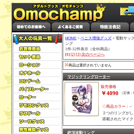
HOME
>
ペニス増強グッズ
> 電動サッ
ング
1件-32件表示（全86商品）
[1]
[2]
[3]
次のページへ
商品は選択されていません
マジックリングローター
販売価格
￥4090
（定価：6
◇商品カラー：--
２つのリングがし
搭載されたマイク
絶頂波動リング