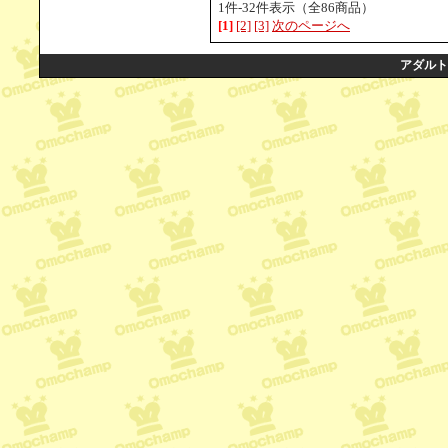
1件-32件表示（全86商品）
[1]
[2]
[3]
次のページへ
アダルト