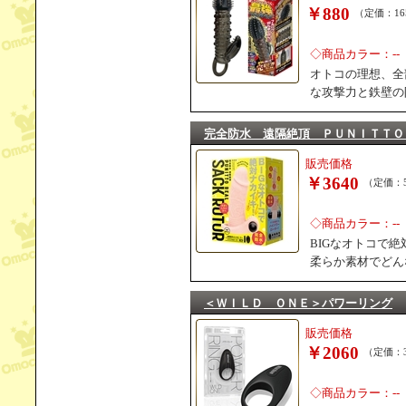
￥880
（定価：16
◇商品カラー：--
オトコの理想、全
な攻撃力と鉄壁の
完全防水 遠隔絶頂 ＰＵＮＩＴＴＯ
販売価格
￥3640
（定価：5
◇商品カラー：--
BIGなオトコで
柔らか素材でどん
＜ＷＩＬＤ ＯＮＥ＞パワーリング
販売価格
￥2060
（定価：3
◇商品カラー：--