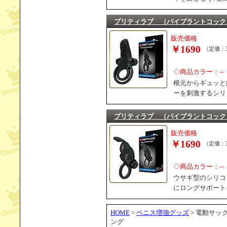
プリティラブ （バイブラントコック
販売価格
￥1690
（定価：3
◇商品カラー：--
根元からギュッと
ーを刺激するシリ
プリティラブ （バイブラントコック
販売価格
￥1690
（定価：3
◇商品カラー：--
ウサギ型のシリコ
にロングサポート
HOME
>
ペニス増強グッズ
> 電動サッ
ング