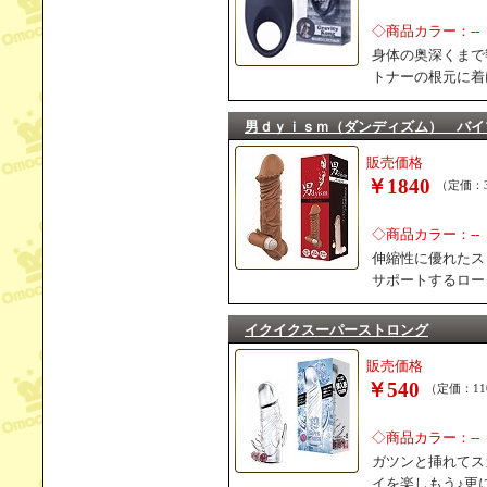
◇商品カラー：--
身体の奥深くまで
トナーの根元に着
男ｄｙｉｓｍ（ダンディズム） バイ
販売価格
￥1840
（定価：3
◇商品カラー：--
伸縮性に優れたス
サポートするロー
イクイクスーパーストロング
販売価格
￥540
（定価：11
◇商品カラー：--
ガツンと挿れてス
イを楽しもう♪更