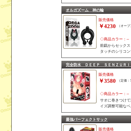
オルガズーム 神の輪
販売価格
￥4230
（オープ
◇商品カラー：--
前戯からセックス
タッチのシリコン
完全防水 ＤＥＥＰ ＳＥＮＺＵＲＩ
販売価格
￥3580
（定価：5
◇商品カラー：--
サオに巻きつけて
イズ調整可能なベ
最強パーフェクトサック
販売価格