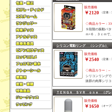
販売価格
￥2120
（定価：3
◇商品カラー：33
９段階の振動パタ
ｍ×６．３ｃｍで
シリコン電動リング （シングル）
販売価格
￥2540
（定価：3
◇商品カラー：--
シリコンリングで
抜群の肉厚シリコ
ＴＥＮＧＡ ＳＶＲ ｏｎｅ （グレ
販売価格
￥1650
（オープ