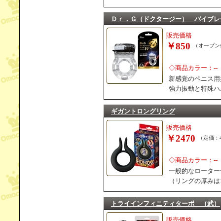
Ｄｒ．Ｇ（ドクタージー） バイブレ
販売価格
￥850
（オープン
◇商品カラー：--
新感覚のペニス用
強力振動と特殊ハ
ギガントロングリング
販売価格
￥2470
（定価：4
◇商品カラー：--
一般的なローター
（リングの厚みは
トライインフィニティターボ （武）
販売価格