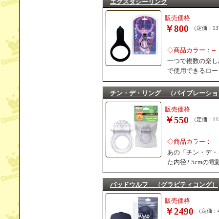
エクスタシーリング
販売価格
￥800
（定価：13
◇商品カラー：--
一つで複数の楽し
で使用できるロー
チン・デ・リング （バイブレーショ
販売価格
￥550
（定価：11
◇商品カラー：--
あの「チン・デ・リ
た内径2.5cm
バッドウルフ （グラビティコング）
販売価格
￥2490
（定価：4