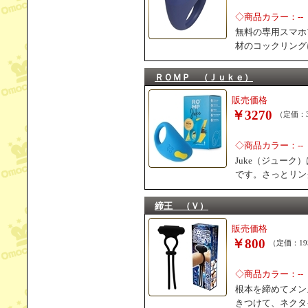
◇商品カラー：--
無料の専用スマホ
材のコックリング
ＲＯＭＰ （Ｊｕｋｅ）
販売価格
￥3270
（定価：3
◇商品カラー：--
Juke（ジュー
です。さっとリン
締王 （Ｖ）
販売価格
￥800
（定価：19
◇商品カラー：--
根本を締めてメン
きつけて、ネクタ