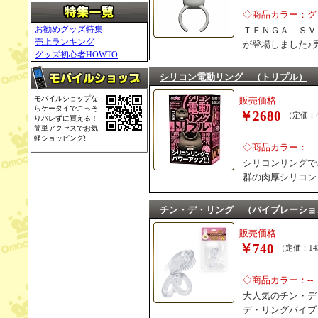
◇商品カラー：グ
お勧めグッズ特集
ＴＥＮＧＡ ＳＶ
売上ランキング
が登場しました♪
グッズ初心者HOWTO
シリコン電動リング （トリプル）
モバイルショップな
販売価格
らケータイでこっそ
￥2680
（定価：4
りバレずに買える！
簡単アクセスでお気
軽ショッピング!
◇商品カラー：--
シリコンリングで
群の肉厚シリコン
チン・デ・リング （バイブレーショ
販売価格
￥740
（定価：14
◇商品カラー：--
大人気のチン・デ
デ・リングバイブ