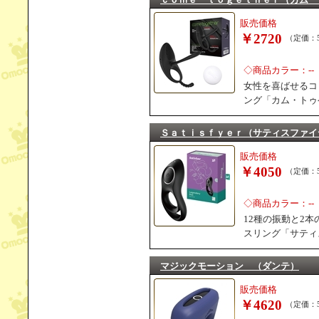
販売価格
￥2720
（定価：5
◇商品カラー：--
女性を喜ばせるコ
ング「カム・トゥ
Ｓａｔｉｓｆｙｅｒ（サティスファイ
販売価格
￥4050
（定価：5
◇商品カラー：--
12種の振動と2
スリング「サティ
マジックモーション （ダンテ）
販売価格
￥4620
（定価：5