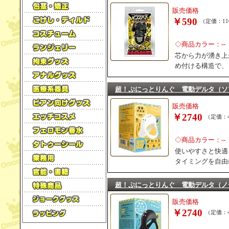
販売価格
￥590
（定価：11
◇商品カラー：--
芯から力が湧き上
め付ける構造で、
超！ぷにっとりんぐ 電動デルタ（ソ
販売価格
￥2740
（定価：4
◇商品カラー：--
使いやすさと快適
タイミングを自由
超！ぷにっとりんぐ 電動デルタ（ノ
販売価格
￥2740
（定価：4