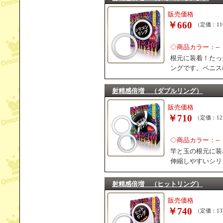
販売価格
￥660
（定価：11
◇商品カラー：--
根元に装着！たっ
ングです。ペニス
射精感倍増 （ダブルリング）
販売価格
￥710
（定価：12
◇商品カラー：--
竿と玉の根元に装
伸縮しやすいシリ
射精感倍増 （ヒットリング）
販売価格
￥740
（定価：13