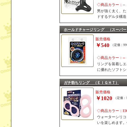
◇商品カラー：--
男が強く太く、た
ドするデルタ構造
ホールドチャージリング （スーパー
販売価格
￥540
（定価：99
◇商品カラー：--
リングを装着しエ
に優れたソフトシ
ガチ勃ちリング （ＥＩＧＨＴ）
販売価格
￥1020
（定価：1
◇商品カラー：EI
ウォーターシリコ
いを楽しめます。