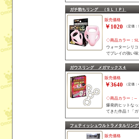
ガチ勃ちリング （ＳＬＩＰ）
販売価格
￥1020
（定価：1
◇商品カラー：SL
ウォーターシリコ
でプレイの強い味
ガウスリング メガマックス４
販売価格
￥3640
（定価：4
◇商品カラー：--
爆発的ヒットなっ
てきた作品！「ガ
フェティッシュウルトラメタルリング
販売価格