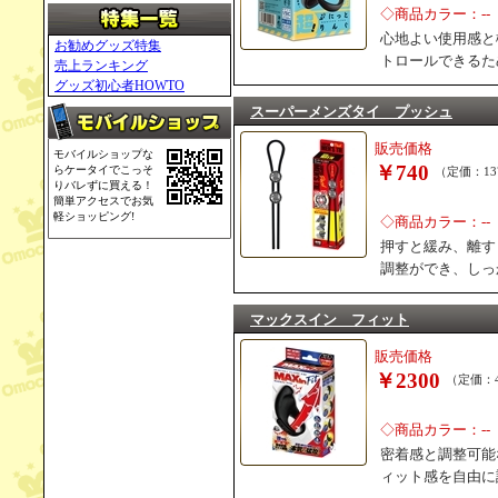
◇商品カラー：--
心地よい使用感と
お勧めグッズ特集
トロールできるた
売上ランキング
グッズ初心者HOWTO
スーパーメンズタイ プッシュ
販売価格
モバイルショップな
￥740
らケータイでこっそ
（定価：13
りバレずに買える！
簡単アクセスでお気
軽ショッピング!
◇商品カラー：--
押すと緩み、離す
調整ができ、しっ
マックスイン フィット
販売価格
￥2300
（定価：4
◇商品カラー：--
密着感と調整可能
ィット感を自由に