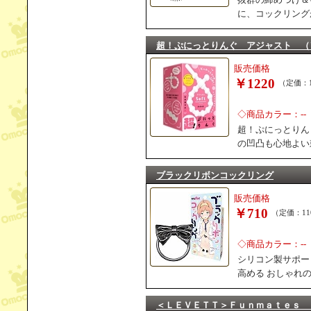
に、コックリング
超！ぷにっとりんぐ アジャスト （
販売価格
￥1220
（定価：1
◇商品カラー：--
超！ぷにっとりん
の凹凸も心地よい
ブラックリボンコックリング
販売価格
￥710
（定価：11
◇商品カラー：--
シリコン製サポー
高める おしゃれ
＜ＬＥＶＥＴＴ＞Ｆｕｎｍａｔｅｓ 