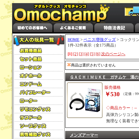
HOME
>
ペニス増強グッズ
> コックリ
1件-32件表示（全175商品）
[1]
[2]
[3]
[4]
[5]
[6]
次のページへ
商品は選択されていません
ＧＡＣＨＩＭＵＫＥ ガチムケ 漢の
販売価格
￥530
（定価：99
◇商品カラー：--
高弾力シリコン製
無理なく装着でき
メンズアーマー