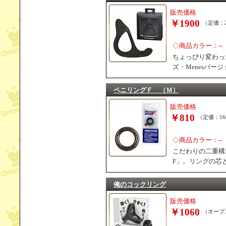
販売価格
￥1900
（定価：2
◇商品カラー：--
ちょっぴり変わった
ズ・Menesバ
ペニリングＦ （Ｍ）
販売価格
￥810
（定価：16
◇商品カラー：--
こだわりの二重構
F」。リングの芯
俺のコックリング
販売価格
￥1060
（オープ