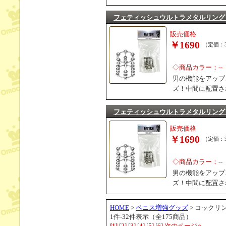
フェティッシュウルトラメタルリング
販売価格
￥1690
（定価：3
◇商品カラー：--
男の機能をアップ
ズ！中間に配置さ
フェティッシュウルトラメタルリング
販売価格
￥1690
（定価：3
◇商品カラー：--
男の機能をアップ
ズ！中間に配置さ
HOME
>
ペニス増強グッズ
> コックリ
1件-32件表示（全175商品）
[1]
[2]
[3]
[4]
[5]
[6]
次のページへ