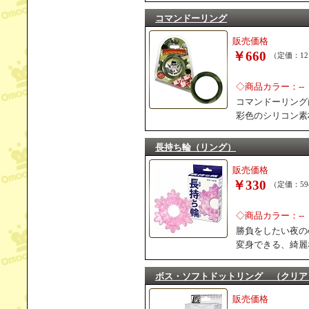
コマンドーリング
販売価格
￥660
（定価：12
◇商品カラー：--
コマンドーリング
彩色のシリコン素
長持ち輪（リング）
販売価格
￥330
（定価：59
◇商品カラー：--
勝負をしたい夜の
変身できる、綺麗
ボス・ソフトドットリング （クリア
販売価格