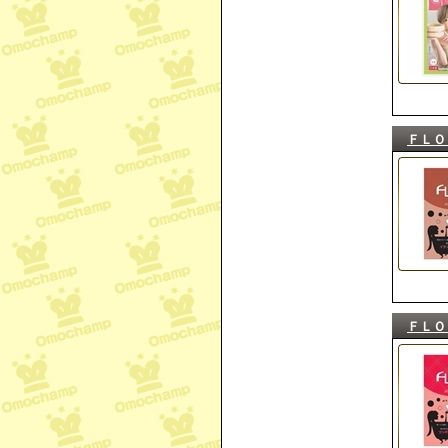
ＦＬＯ
ＦＬＯ