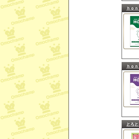
ｈｏｎ
ｈｏｎ
とろと