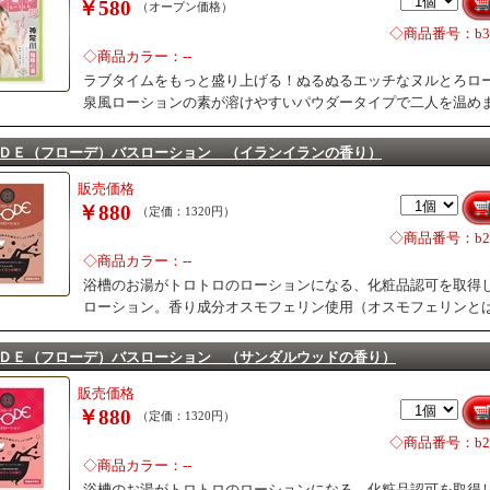
￥580
（オープン価格）
◇商品番号：b31
◇商品カラー：--
ラブタイムをもっと盛り上げる！ぬるぬるエッチなヌルとろロ
泉風ローションの素が溶けやすいパウダータイプで二人を温め
ＤＥ（フローデ）バスローション （イランイランの香り）
販売価格
￥880
（定価：1320円）
◇商品番号：b28
◇商品カラー：--
浴槽のお湯がトロトロのローションになる、化粧品認可を取得
ローション。香り成分オスモフェリン使用（オスモフェリンと
ＤＥ（フローデ）バスローション （サンダルウッドの香り）
販売価格
￥880
（定価：1320円）
◇商品番号：b28
◇商品カラー：--
浴槽のお湯がトロトロのローションになる、化粧品認可を取得