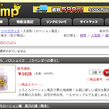
>
ソープグッズ
> 入浴剤（ローション風呂）
表示方
2件表示（全37商品）
並び替え：
標準
／
人気順
／
価
次のページへ
選択されていません
ろ バスシェイク （ラベンダーの香り）
販売価格
￥1020
（定価：1694円）
◇商品番号：v02
◇商品カラー：--
とろとろローション風呂で夢心地体験！お肌に嬉しい成分を配
日本製の入浴剤。自宅や外出先、一人やカップルでも楽しめる
ろローション極 黒川の湯（熊本）