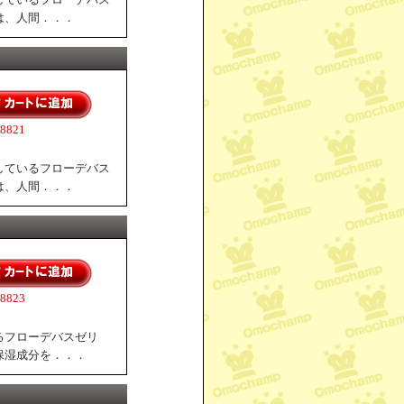
は、人間．．．
821
しているフローデバス
は、人間．．．
823
るフローデバスゼリ
保湿成分を．．．