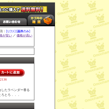
法：
格が安い
／
価格が高い
136
合したラベンダー香る
とろとろ．．．