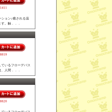
411
ーション♪癒される温
ます。触．．．
819
しているフローデバス
は、人間．．．
820
しているフローデバス