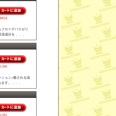
824
るフローデバスゼリ
保湿成分を．．．
390
ーション♪癒される温
めます。．．．
391