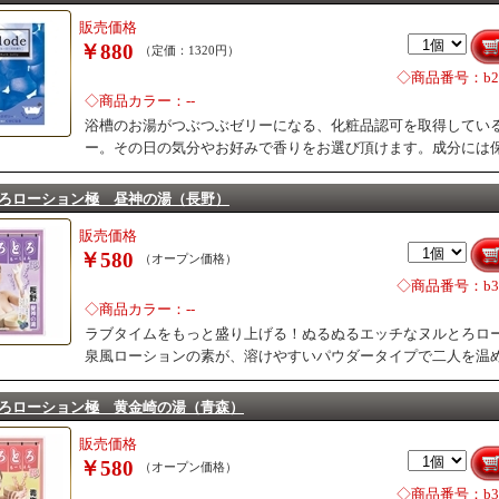
販売価格
￥880
（定価：1320円）
◇商品番号：b28
◇商品カラー：--
浴槽のお湯がつぶつぶゼリーになる、化粧品認可を取得してい
ー。その日の気分やお好みで香りをお選び頂けます。成分には
ろローション極 昼神の湯（長野）
販売価格
￥580
（オープン価格）
◇商品番号：b31
◇商品カラー：--
ラブタイムをもっと盛り上げる！ぬるぬるエッチなヌルとろロ
泉風ローションの素が、溶けやすいパウダータイプで二人を温
ろローション極 黄金崎の湯（青森）
販売価格
￥580
（オープン価格）
◇商品番号：b31