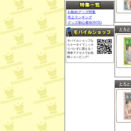
お勧めグッズ特集
売上ランキング
グッズ初心者HOWTO
とろと
モバイルショップな
らケータイでこっそ
りバレずに買える！
簡単アクセスでお気
軽ショッピング!
とろと