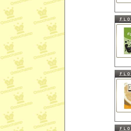
ＦＬＯ
ＦＬＯ
ＦＬＯ