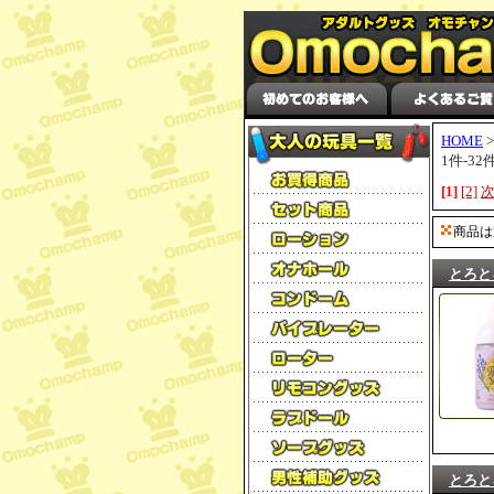
HOME
1件-3
[1]
[2]
商品は
とろと
とろと