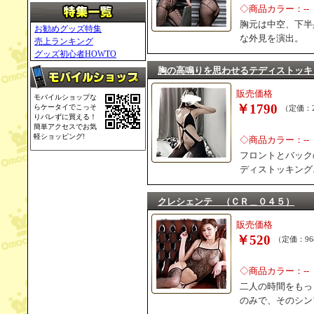
◇商品カラー：--
胸元は中空、下半
お勧めグッズ特集
な外見を演出。
売上ランキング
グッズ初心者HOWTO
胸の高鳴りを思わせるテディストッキ
販売価格
モバイルショップな
￥1790
らケータイでこっそ
（定価：2
りバレずに買える！
簡単アクセスでお気
軽ショッピング!
◇商品カラー：--
フロントとバック
ディストッキング
クレシェンテ （ＣＲ＿０４５）
販売価格
￥520
（定価：96
◇商品カラー：--
二人の時間をもっ
のみで、そのシン