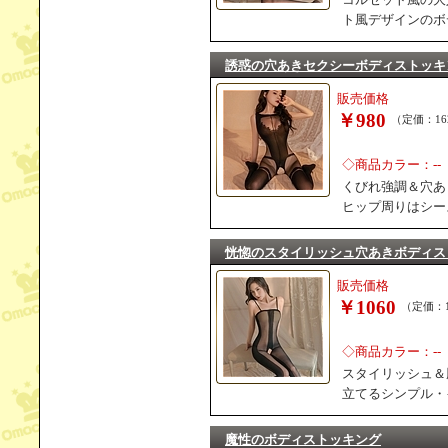
ト風デザインのボ
誘惑の穴あきセクシーボディストッキ
販売価格
￥980
（定価：16
◇商品カラー：--
くびれ強調＆穴あ
ヒップ周りはシー
恍惚のスタイリッシュ穴あきボディス
販売価格
￥1060
（定価：1
◇商品カラー：--
スタイリッシュ＆
立てるシンプル・
魔性のボディストッキング