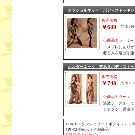
オフショルネット ボディストッキン
販売価格
￥680
（定価：99
◇商品カラー：--
コスプレにありが
着る人を選ばず誰
ホルダーネック 穴あきボディストッ
販売価格
￥740
（定価：11
◇商品カラー：--
過激シースルーで
ンセクシー過激下
HOME
>
ランジェリー
> ボディストッ
1件-32件表示（全60商品）
[1]
[2]
次のページへ