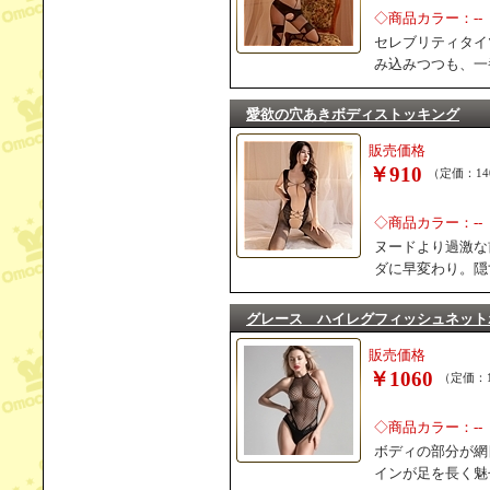
◇商品カラー：--
セレブリティタイ
み込みつつも、一
愛欲の穴あきボディストッキング
販売価格
￥910
（定価：14
◇商品カラー：--
ヌードより過激な
ダに早変わり。隠
グレース ハイレグフィッシュネット
販売価格
￥1060
（定価：1
◇商品カラー：--
ボディの部分が網
インが足を長く魅