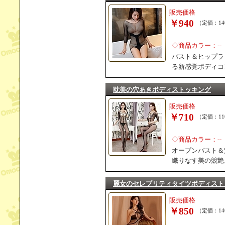
販売価格
￥940
（定価：14
◇商品カラー：--
バスト＆ヒップラ
る新感覚ボディコ
耽美の穴あきボディストッキング
販売価格
￥710
（定価：11
◇商品カラー：--
オープンバスト＆
織りなす美の競艶
麗女のセレブリティタイツボディスト
販売価格
￥850
（定価：14