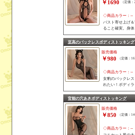
￥1690
（定価：2
◇商品カラー：--
バスト寄せ上げ＆
ること確実。身体
至高のバックレスボディストッキング
販売価格
￥980
（定価：16
◇商品カラー：--
女豹のバックレス
れたい！ボディラ
官能の穴あきボディストッキング
販売価格
￥850
（定価：14
◇商品カラー：--
コルセット風の大