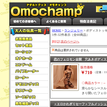
HOME
>
ランジェリー
> ボディストッ
1件-32件表示（全60商品）
[1]
[2]
次のページへ
商品は選択されていません
恋のフェロモン全開 穴あきボディス
販売価格
￥710
（定価：11
◇商品カラー：--
滑らかなシースル
きり開いたフェロ
＜エロかわぎりセーフ＞フルメッシュ