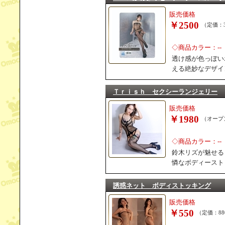
販売価格
￥2500
（定価：3
◇商品カラー：--
透け感が色っぽい
える絶妙なデザイ
Ｔｒｉｓｈ セクシーランジェリー
販売価格
￥1980
（オープ
◇商品カラー：--
鈴木リズが魅せる
憐なボディースト
誘惑ネット ボディストッキング
販売価格
￥550
（定価：88