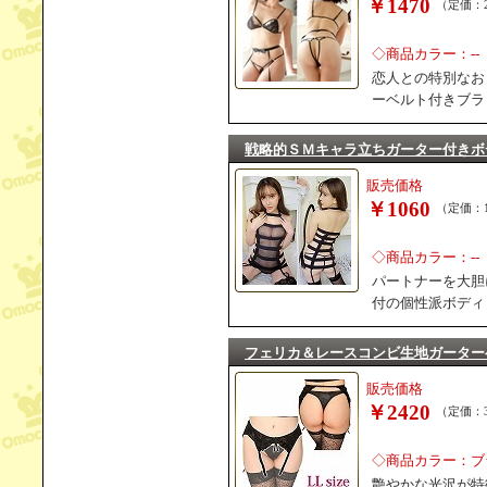
￥1470
（定価：2
◇商品カラー：--
恋人との特別なお
ーベルト付きブラ
戦略的ＳＭキャラ立ちガーター付きボ
販売価格
￥1060
（定価：1
◇商品カラー：--
パートナーを大胆
付の個性派ボディ
フェリカ＆レースコンビ生地ガーター
販売価格
￥2420
（定価：3
◇商品カラー：ブ
艶やかな光沢が特