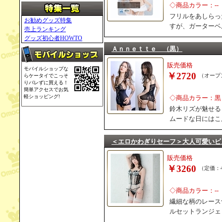
◇商品カラー：--
フリルをあしらっ
お勧めグッズ特集
すが、ガーターベ
売上ランキング
グッズ初心者HOWTO
Ａｎｎｅｔｔｅ （黒）
販売価格
モバイルショップな
￥2720
らケータイでこっそ
（オープ
りバレずに買える！
簡単アクセスでお気
軽ショッピング!
◇商品カラー：黒
鈴木リズが魅せる
ムードな日にはこ
＜エロかわぎりセーフ＞大人可愛いビ
販売価格
￥3260
（定価：4
◇商品カラー：--
繊細な柄のレース
ルセットランジェ