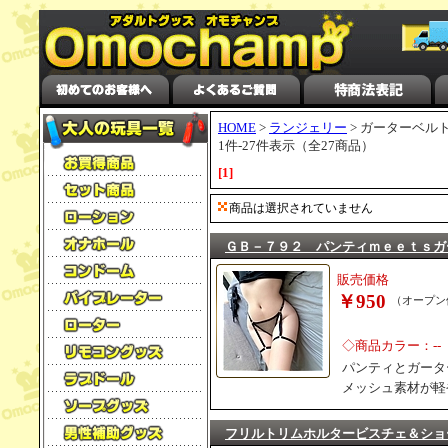
HOME
>
ランジェリー
> ガーターベル
1件-27件表示（全27商品）
[1]
商品は選択されていません
ＧＢ－７９２ パンティｍｅｅｔｓガ
販売価格
￥950
（オープン
◇商品カラー：--
パンティとガータ
メッシュ素材が軽
フリルトリムホルタービスチェ＆ショ