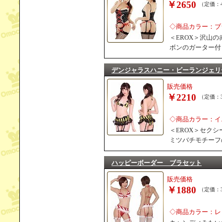
￥2650
（定価：4
◇商品カラー：ブ
＜EROX＞沢山
ボンのガーター付
デンジャラスハニー・ビーランジェリ
販売価格
￥2210
（定価：3
◇商品カラー：イ
＜EROX＞セク
ミツバチモチーフ
ハッピーボーダー ブラセット
販売価格
￥1880
（定価：3
◇商品カラー：レ