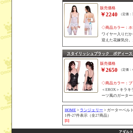
販売価格
￥2240
（定価：3
◇商品カラー：ホ
ワイヤー入りだか
迎えた花嫁気分。
スタイリッシュブラック ボディース
販売価格
￥2650
（定価：4
◇商品カラー：ブ
＜EROX＞キラ
ーツ風のガーター
HOME
>
ランジェリー
> ガーターベル
1件-27件表示（全27商品）
[1]
アダルト