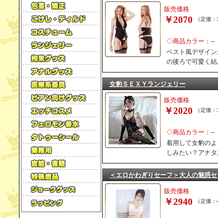
販売価格
￥2070
（定価：3
◇商品カラー：--
ベスト風デザイン
の後ろで可愛く結
女豹ＳＥＸＹランジェリー
販売価格
￥2020
（定価：3
◇商品カラー：--
着用して女豹のよ
しみたい？アナタ
＜エロかわぎりセーフ＞大人の魅惑セ
販売価格
￥2940
（定価：4