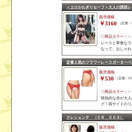
＜エロかわぎりセーフ＞大人の誘惑レ
販売価格
￥3160
（定価：4
◇商品カラー：--
レースと華奢なラ
なって、おしゃれ
定番人気のフラワーレースガーターベ
販売価格
￥530
（定価：10
◇商品カラー：--
情熱的な赤が大人
グ！両サイドのリ
クレシェンテ （ＣＲ＿００３）
販売価格