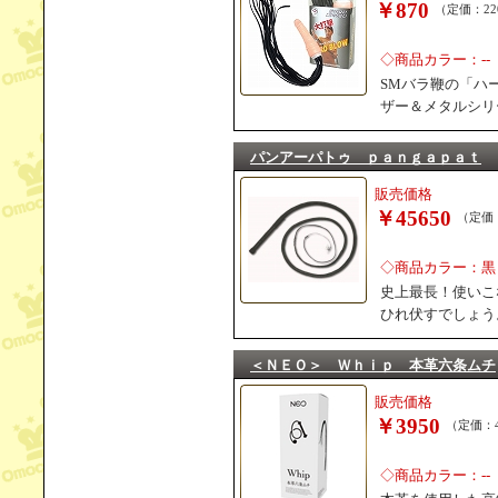
￥870
（定価：22
◇商品カラー：--
SMバラ鞭の「ハ
ザー＆メタルシリ
パンアーパトゥ ｐａｎｇａｐａｔ
販売価格
￥45650
（定価：
◇商品カラー：黒
史上最長！使いこ
ひれ伏すでしょう
＜ＮＥＯ＞ Ｗｈｉｐ 本革六条ムチ
販売価格
￥3950
（定価：4
◇商品カラー：--