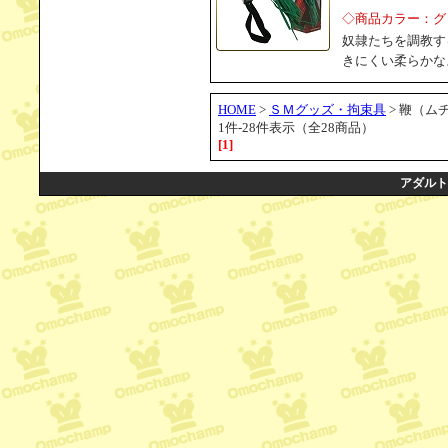
◇商品カラー：グ
奴隷たちを調教す
きにくい柔らかな
HOME
>
ＳＭグッズ・拘束具
> 鞭（ム
1件-28件表示（全28商品）
[1]
アダルト