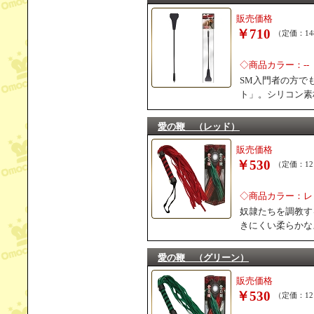
販売価格
￥710
（定価：14
◇商品カラー：--
SM入門者の方で
ト」。シリコン素
愛の鞭 （レッド）
販売価格
￥530
（定価：12
◇商品カラー：レ
奴隷たちを調教す
きにくい柔らかな
愛の鞭 （グリーン）
販売価格
￥530
（定価：12