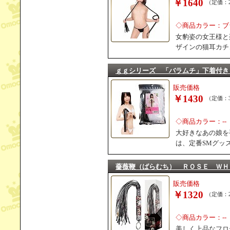
￥1640
（定価：2
◇商品カラー：ブ
女豹姿の女王様と
ザインの猫耳カチ
ｇｇシリーズ 「バラムチ」下着付き
販売価格
￥1430
（定価：3
◇商品カラー：--
大好きなあの娘を
は、定番SMグッ
薔薇鞭（ばらむち） ＲＯＳＥ ＷＨ
販売価格
￥1320
（定価：2
◇商品カラー：--
美しく上品なフロ