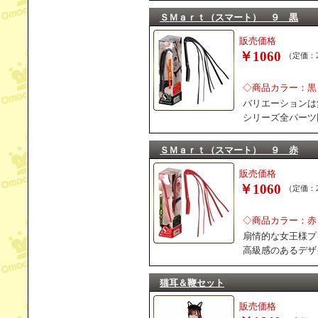
ＳＭａｒｔ（スマート） ９ 黒
販売価格
￥1060
（定価：2
◇商品カラー：黒
バリエーションは
シリーズ全パーツ
ＳＭａｒｔ（スマート） ９ 赤
販売価格
￥1060
（定価：2
◇商品カラー：赤
扇情的な女王様プ
高級感のあるデザ
猫耳＆鞭セット
販売価格