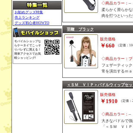
◇商品カラー：--
柔らかく滑らかな
お勧めグッズ特集
肉を打つといった
売上ランキング
グッズ初心者HOWTO
羽鞭 ブラック
販売価格
モバイルショップな
￥660
らケータイでこっそ
（定価：10
りバレずに買える！
簡単アクセスでお気
軽ショッピング!
◇商品カラー：ブ
フェザーティック
常を演出するｍａ
＜ＳＭ ＶＩＰ＞パドルウィップセッ
販売価格
￥1910
（定価：2
◇商品カラー：--
大きなパドルで強
「＜ＳＭ ＶＩＰ