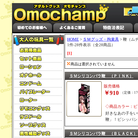
HOME
>
ＳＭグッズ・拘束具
> 鞭（ム
1件-28件表示（全28商品）
[1]
商品は選択されていません
ＳＭシリコンバラ鞭 （ＰＩＮＫ）
販売価格
￥910
（定価：17
◇商品カラー：ピ
好きなあの子をい
鞭」！ビシッバシ
ＳＭシリコンバラ鞭 （ＢＬＡＣＫ）