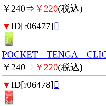
￥240⇒
￥220
(税込)
▼
ID[r06477]

POCKET TENGA CLI
￥240⇒
￥220
(税込)
▼
ID[r06478]
