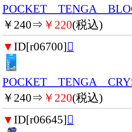
POCKET TENGA BLO
￥240⇒
￥220
(税込)
▼
ID[r06700]

POCKET TENGA CRY
￥240⇒
￥220
(税込)
▼
ID[r06645]
