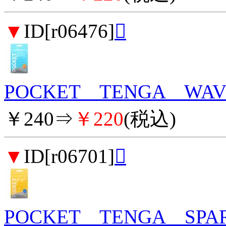
▼
ID[r06476]

POCKET TENGA WAV
￥240⇒
￥220
(税込)
▼
ID[r06701]

POCKET TENGA SPA