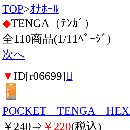
TOP
>
ｵﾅﾎｰﾙ
◆
TENGA（ﾃﾝｶﾞ）
全110商品(1/11ﾍﾟｰｼﾞ)
次へ
▼
ID[r06699]

POCKET TENGA HEX
￥240⇒
￥220
(税込)