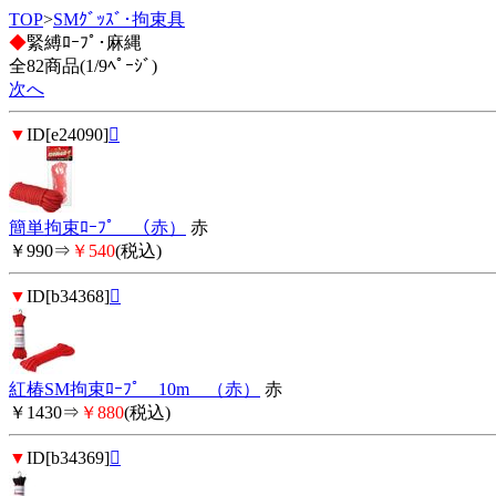
TOP
>
SMｸﾞｯｽﾞ･拘束具
◆
緊縛ﾛｰﾌﾟ･麻縄
全82商品(1/9ﾍﾟｰｼﾞ)
次へ
▼
ID[e24090]

簡単拘束ﾛｰﾌﾟ （赤）
赤
￥990⇒
￥540
(税込)
▼
ID[b34368]

紅椿SM拘束ﾛｰﾌﾟ 10m （赤）
赤
￥1430⇒
￥880
(税込)
▼
ID[b34369]
