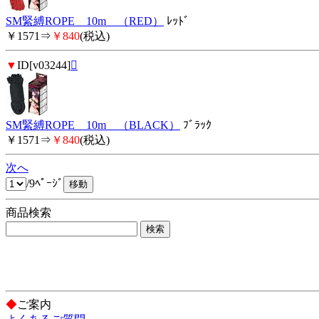
SM緊縛ROPE 10m （RED）
ﾚｯﾄﾞ
￥1571⇒
￥840
(税込)
▼
ID[v03244]

SM緊縛ROPE 10m （BLACK）
ﾌﾞﾗｯｸ
￥1571⇒
￥840
(税込)
次へ
/9ﾍﾟｰｼﾞ
商品検索
◆
ご案内