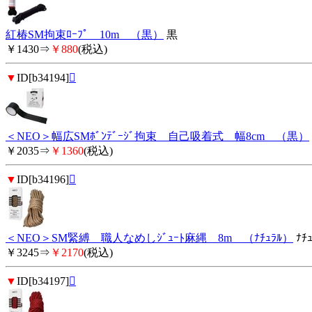
紅椿SM拘束ﾛｰﾌﾟ 10m （黒）
黒
￥1430⇒
￥880
(税込)
▼
ID[b34194]

＜NEO＞幅広SMﾎﾞﾝﾃﾞｰｼﾞ拘束 自己吸着式 幅8cm （黒）
￥2035⇒
￥1360
(税込)
▼
ID[b34196]

＜NEO＞SM緊縛 職人なめしｼﾞｭｰﾄ麻縄 8m （ﾅﾁｭﾗﾙ）
ﾅﾁｭ
￥3245⇒
￥2170
(税込)
▼
ID[b34197]
