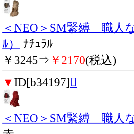
＜NEO＞SM緊縛 職人なめ
ﾙ）
ﾅﾁｭﾗﾙ
￥3245⇒
￥2170
(税込)
▼
ID[b34197]

＜NEO＞SM緊縛 職人な