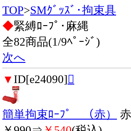
TOP
>
SMｸﾞｯｽﾞ･拘束具
◆
緊縛ﾛｰﾌﾟ･麻縄
全82商品(1/9ﾍﾟｰｼﾞ)
次へ
▼
ID[e24090]

簡単拘束ﾛｰﾌﾟ （赤）
￥990⇒
￥540
(税込)