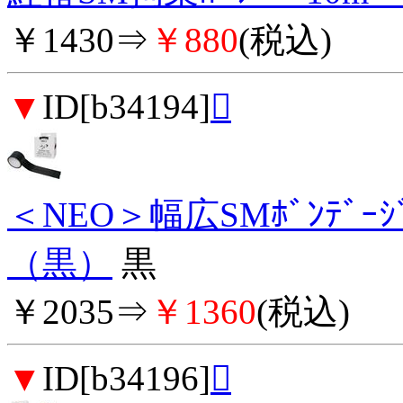
￥1430⇒
￥880
(税込)
▼
ID[b34194]

＜NEO＞幅広SMﾎﾞﾝﾃ
（黒）
黒
￥2035⇒
￥1360
(税込)
▼
ID[b34196]
