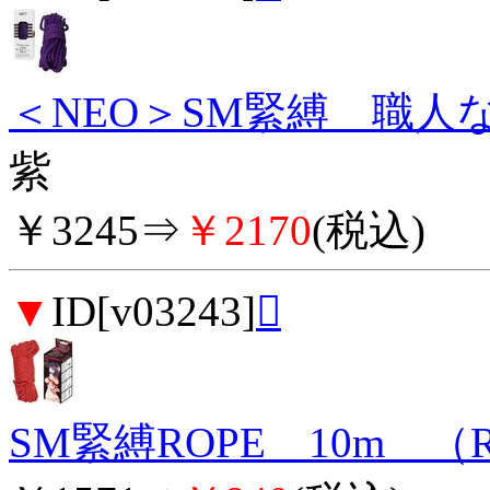
＜NEO＞SM緊縛 職人な
紫
￥3245⇒
￥2170
(税込)
▼
ID[v03243]

SM緊縛ROPE 10m （