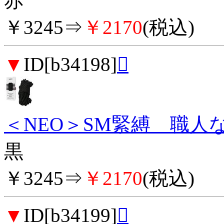
赤
￥3245⇒
￥2170
(税込)
▼
ID[b34198]

＜NEO＞SM緊縛 職人な
黒
￥3245⇒
￥2170
(税込)
▼
ID[b34199]
