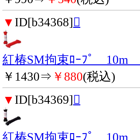
▼
ID[b34368]

紅椿SM拘束ﾛｰﾌﾟ 10m
￥1430⇒
￥880
(税込)
▼
ID[b34369]

紅椿SM拘束ﾛｰﾌﾟ 10m