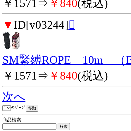
￥1571⇒
￥840
(税込)
▼
ID[v03244]

SM緊縛ROPE 10m （
￥1571⇒
￥840
(税込)
次へ
/9ﾍﾟｰｼﾞ
商品検索