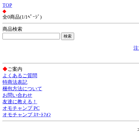
TOP
◆
全0商品(1/1ﾍﾟｰｼﾞ)
商品検索
注
◆
ご案内
よくあるご質問
特商法表記
梱包方法について
お問い合わせ
友達に教える！
オモチャンプ PC
オモチャンプ ｽﾏｰﾄﾌｫﾝ