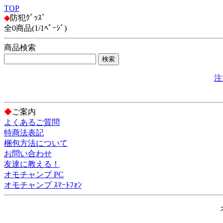
TOP
◆
防犯ｸﾞｯｽﾞ
全0商品(1/1ﾍﾟｰｼﾞ)
商品検索
注
◆
ご案内
よくあるご質問
特商法表記
梱包方法について
お問い合わせ
友達に教える！
オモチャンプ PC
オモチャンプ ｽﾏｰﾄﾌｫﾝ