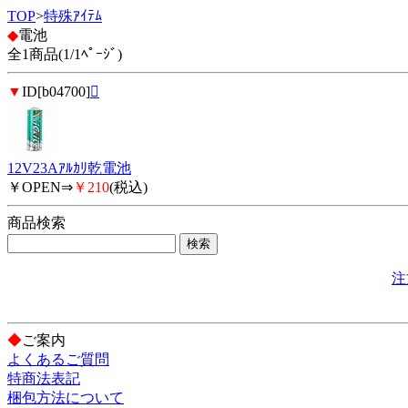
TOP
>
特殊ｱｲﾃﾑ
◆
電池
全1商品(1/1ﾍﾟｰｼﾞ)
▼
ID[b04700]

12V23Aｱﾙｶﾘ乾電池
￥OPEN⇒
￥210
(税込)
商品検索
注
◆
ご案内
よくあるご質問
特商法表記
梱包方法について