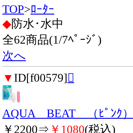
TOP
>
ﾛｰﾀｰ
◆
防水･水中
全62商品(1/7ﾍﾟｰｼﾞ)
次へ
▼
ID[f00579]

AQUA BEAT （ﾋﾟﾝｸ
￥2200⇒
￥1080
(税込)