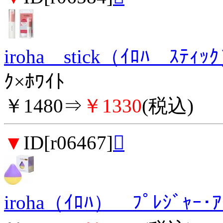
iroha stick（ｲﾛﾊ ｽﾃｨｯ
ｸ×ﾎﾜｲﾄ
￥1480⇒
￥1330
(税込)
▼
ID[r06467]

iroha（ｲﾛﾊ） ﾌﾟﾚｼﾞｬ