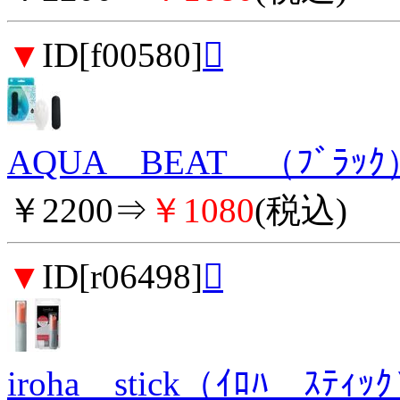
▼
ID[f00580]

AQUA BEAT （ﾌﾞﾗｯｸ
￥2200⇒
￥1080
(税込)
▼
ID[r06498]

iroha stick（ｲﾛﾊ ｽﾃｨｯ