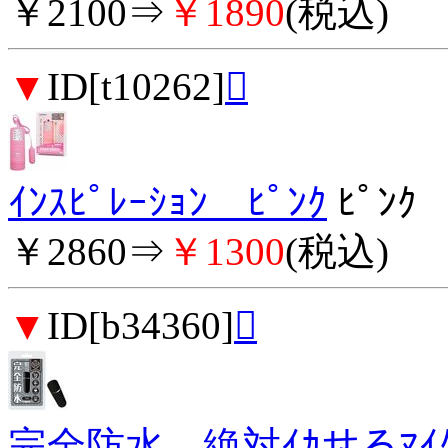
￥2100⇒
￥1890
(税込)
▼
ID[t10262]

ｲﾝｽﾋﾟﾚｰｼｮﾝ ﾋﾟﾝｸ
ﾋﾟﾝｸ
￥2860⇒
￥1300
(税込)
▼
ID[b34360]

完全防水 絶対ｲｶせるﾏｲｸ