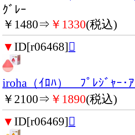
ｸﾞﾚｰ
￥1480⇒
￥1330
(税込)
▼
ID[r06468]

iroha（ｲﾛﾊ） ﾌﾟﾚｼﾞｬ
￥2100⇒
￥1890
(税込)
▼
ID[r06469]
