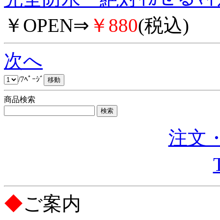
￥OPEN⇒
￥880
(税込)
次へ
/7ﾍﾟｰｼﾞ
商品検索
注文・
◆
ご案内