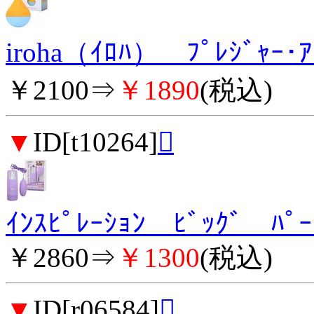
iroha（ｲﾛﾊ） ﾌﾟﾚｼﾞｬ
￥2100⇒
￥1890
(税込)
▼
ID[t10264]

ｲﾝｽﾋﾟﾚｰｼｮﾝ ﾋﾞｯｸﾞ ﾊﾟｰ
￥2860⇒
￥1300
(税込)
▼
ID[r06584]
