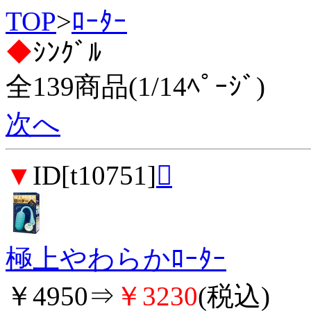
TOP
>
ﾛｰﾀｰ
◆
ｼﾝｸﾞﾙ
全139商品(1/14ﾍﾟｰｼﾞ)
次へ
▼
ID[t10751]

極上やわらかﾛｰﾀｰ
￥4950⇒
￥3230
(税込)