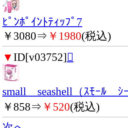
ﾋﾟﾝﾎﾟｲﾝﾄﾃｨｯﾌﾟ7
￥3080⇒
￥1980
(税込)
▼
ID[v03752]

small seashell（ｽﾓｰﾙ ｼ
￥858⇒
￥520
(税込)
次へ