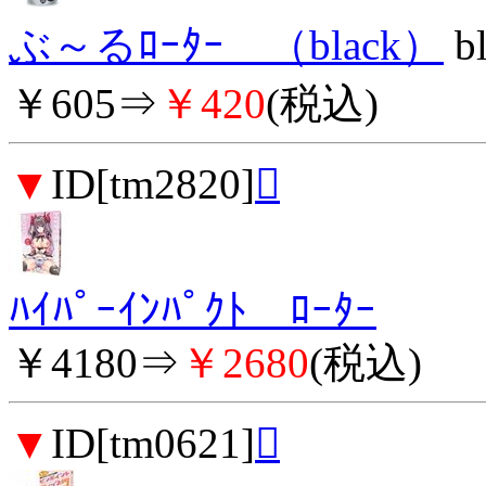
ぶ～るﾛｰﾀｰ （black）
bl
￥605⇒
￥420
(税込)
▼
ID[tm2820]

ﾊｲﾊﾟｰｲﾝﾊﾟｸﾄ ﾛｰﾀｰ
￥4180⇒
￥2680
(税込)
▼
ID[tm0621]
