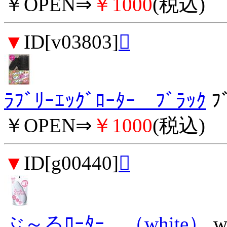
￥OPEN⇒
￥1000
(税込)
▼
ID[v03803]

ﾗﾌﾞﾘｰｴｯｸﾞﾛｰﾀｰ ﾌﾞﾗｯｸ
ﾌ
￥OPEN⇒
￥1000
(税込)
▼
ID[g00440]

ぶ～るﾛｰﾀｰ （white）
w