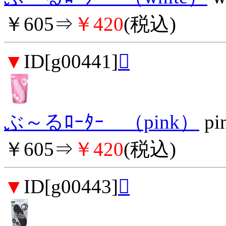
￥605⇒
￥420
(税込)
▼
ID[g00441]

ぶ～るﾛｰﾀｰ （pink）
pi
￥605⇒
￥420
(税込)
▼
ID[g00443]
