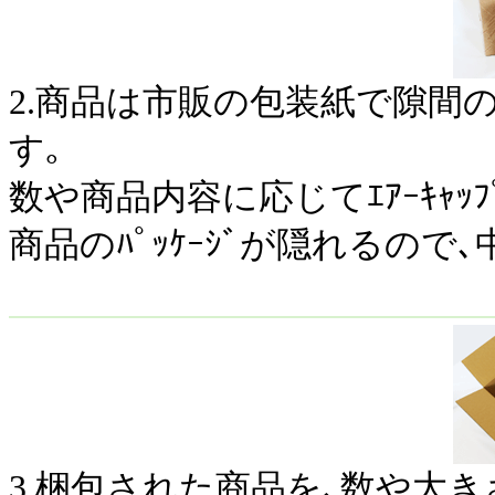
2.商品は市販の包装紙で隙間
す｡
数や商品内容に応じてｴｱｰｷｬ
商品のﾊﾟｯｹｰｼﾞが隠れるの
3.梱包された商品を､数や大きさ