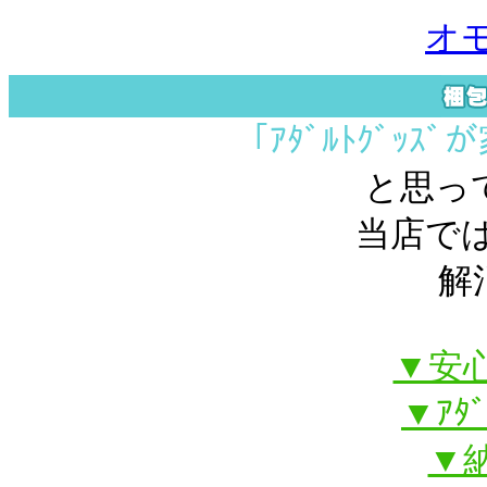
オ
｢ｱﾀﾞﾙﾄｸﾞｯ
と思っ
当店で
解
▼安
▼ｱﾀ
▼